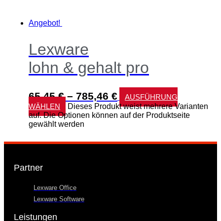
Angebot!
Lexware
lohn & gehalt pro
65,45
€
–
785,46
€
AUSFÜHRUNG
WÄHLEN
Dieses Produkt weist mehrere Varianten
auf. Die Optionen können auf der Produktseite
gewählt werden
Partner
Lexware Office
Lexware Software
Leistungen