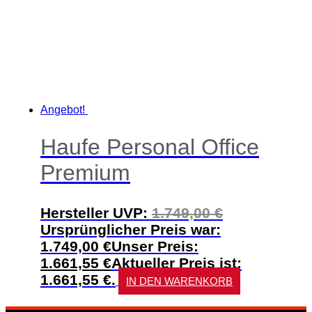
Angebot!
Haufe Personal Office
Premium
Hersteller UVP:
1.749,00
€
Ursprünglicher Preis war:
1.749,00 €
Unser Preis:
1.661,55
€
Aktueller Preis ist:
1.661,55 €.
IN DEN WARENKORB