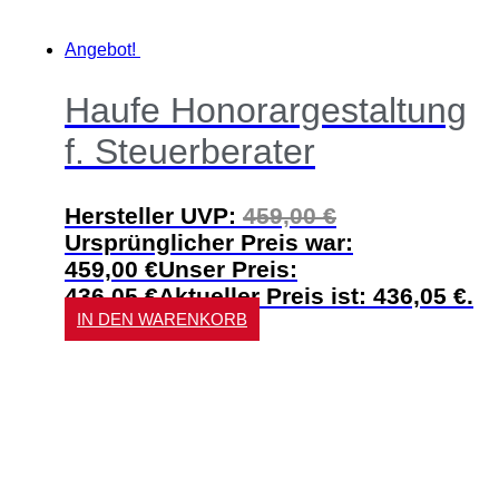
Angebot!
Haufe Honorargestaltung
f. Steuerberater
Hersteller UVP:
459,00
€
Ursprünglicher Preis war:
459,00 €
Unser Preis:
436,05
€
Aktueller Preis ist: 436,05 €.
IN DEN WARENKORB