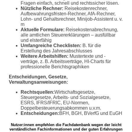
Fragen einfach, schnell und rechtssicher lösen.
Nützliche Rechner:
Reisekostenrechner,
Aufbewahrungsfristen-Rechner, AfA-Rechner,
Lohn- und Gehaltsrechner, Minijob-Assistent u. v.
m
Aktuelle Formulare:
Reisekostenabrechnung,
alle amtlichen Steuererklärungen – ausfüllbar
und elsterfähig
Umfangreiche Checklisten:
B. für die
Erstellung des Jahresabschlusses
Weitere Arbeitshilfen:
Mustertexte und -
verträge, z. B. Arbeitsverträge, HI-Charts für
professionelle Berichtsgraphiken
Entscheidungen, Gesetze,
Verwaltungsanweisungen:
Rechtsquellen:
Wirtschaftsgesetze,
Steuergesetze, Arbeits- und Sozialgesetze,
ESRS, IFRS/IFRIC, EU-Normen,
Doppelbesteuerungsabkommen u.v.m.
Entscheidungen:
BFH, BGH, BVerfG und EuGH
Nutzer:innen empfehlen die Fach­da­ten­bank wegen der leicht
verständ­li­chen Fach­in­for­ma­tionen und der guten Erfah­rungen