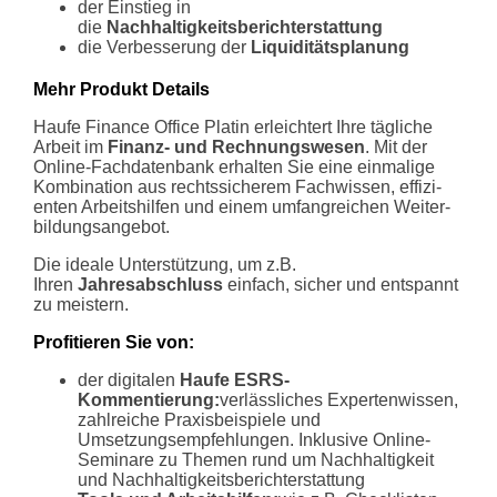
der Einstieg in
die
Nachhaltigkeitsberichterstattung
die Verbesserung der
Liquiditätsplanung
Mehr Produkt Details
Haufe Finance Office Platin erleich­tert Ihre tägliche
Arbeit im
Finanz- und Rechnungswesen
. Mit der
Online-Fach­da­ten­bank erhalten Sie eine einma­lige
Kombi­na­tion aus rechts­si­cherem Fach­wissen, effi­zi­
enten Arbeits­hilfen und einem umfang­rei­chen Weiter­
bil­dungs­an­gebot.
Die ideale Unter­stüt­zung, um z.B.
Ihren
Jahresabschluss
einfach, sicher und entspannt
zu meis­tern.
Profitieren Sie von:
der digitalen
Haufe ESRS-
Kommentierung:
verlässliches Expertenwissen,
zahlreiche Praxisbeispiele und
Umsetzungsempfehlungen. Inklusive Online-
Seminare zu Themen rund um Nachhaltigkeit
und Nachhaltigkeitsberichterstattung