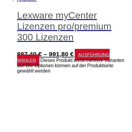
Lexware myCenter
Lizenzen pro/premium
300 Lizenzen
887,40
€
–
991,80
€
AUSFÜHRUNG
WÄHLEN
Dieses Produkt weist mehrere Varianten
auf. Die Optionen können auf der Produktseite
gewählt werden